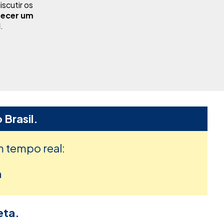
iscutir os
necer um
l
.
 Brasil.
m tempo real:
h
eta.