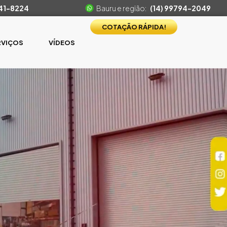
541-8224
Bauru e região:
(14) 99794-2049
COTAÇÃO RÁPIDA!
RVIÇOS
VÍDEOS