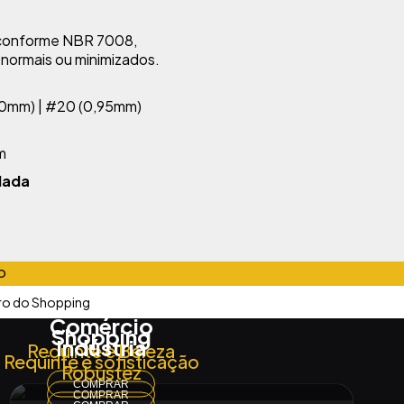
 conforme NBR 7008,
s normais ou minimizados.
80mm) | #20 (0,95mm)
m
dada
O
Comércio
Shopping
Indústria
Requinte e Beleza
Requinte e sofisticação
Robustez
COMPRAR
COMPRAR