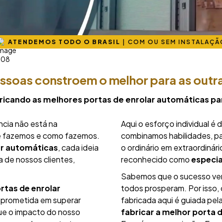
ATENDEMOS TODO O BRASIL
|
COM OU SEM INSTALAÇÃ
essoas constroem o melhor para as outr
ricando as melhores portas de enrolar automáticas par
ncia não está na
Aqui o esforço individual é
ue fazemos e como fazemos.
combinamos habilidades, pa
ar automáticas
, cada ideia
o ordinário em extraordinár
a de nossos clientes,
reconhecido como
especia
Sabemos que o sucesso ver
rtas de enrolar
todos prosperam. Por isso,
mprometida em superar
fabricada aqui é guiada pel
e o impacto do nosso
fabricar a melhor
porta d