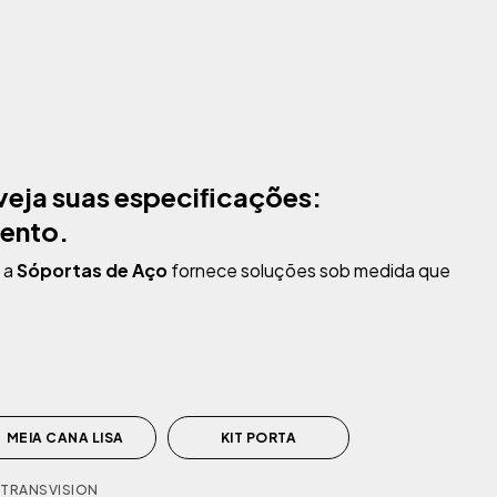
veja
suas especiﬁcações:
ento.
 a
Sóportas de Aço
fornece soluções sob medida que
MEIA CANA LISA
KIT PORTA
 TRANSVISION