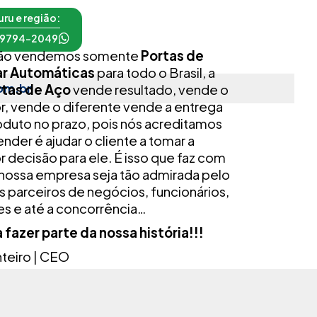
ru e região:
 99794-2049
ão vendemos somente
Portas de
ar Automáticas
para todo o Brasil, a
om.br
tas de Aço
vende resultado, vende o
r, vende o diferente vende a entrega
oduto no prazo, pois nós acreditamos
nder é ajudar o cliente a tomar a
 decisão para ele. É isso que faz com
 nossa empresa seja tão admirada pelo
 parceiros de negócios, funcionários,
es e até a concorrência…
 fazer parte da nossa história!!!
nteiro | CEO