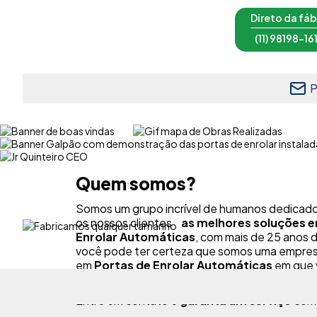
Direto da fáb
(11) 98198-16
P
Quem somos?
Somos um grupo incrível de humanos dedicado 
os nossos clientes
as melhores soluções 
Enrolar Automáticas
, com mais de 25 anos d
você pode ter certeza que somos uma empres
em
Portas de Enrolar Automáticas
em que 
confiar!
Entre em contato e
garanta um serviço
com