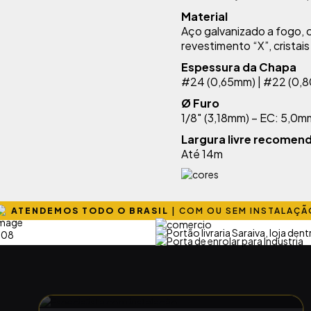
Material
Aço galvanizado a fogo,
revestimento “X”, cristai
Espessura da Chapa
#24 (0,65mm) | #22 (0,
Ø Furo
1/8″ (3,18mm) – EC: 5,0m
Largura livre recomen
Até 14m
ATENDEMOS TODO O BRASIL
|
COM OU SEM INSTALAÇÃ