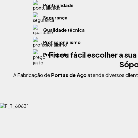
Pontualidade
Segurança
Qualidade técnica
Profissionalismo
Ficou fácil escolher a sua
Preço justo
Sópo
A Fabricação de
Portas de Aço
atende diversos clien