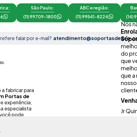
rica:
São Paulo:
ABC e região:
Bau
16
(11) 99709-1800
(11) 99541-8224
(14)
Nós n
Enrol
refere falar por e-mail?
atendimento@soportasdeaco.c
Sópor
melho
do pr
que ve
melhor
que a
nossos
client
a fabricar para
em Portas de
Venha
e experiência,
a especialista
Jr Qui
você pode
: