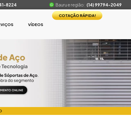
541-8224
Bauru e região:
(14) 99794-2049
COTAÇÃO RÁPIDA!
RVIÇOS
VÍDEOS
O