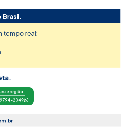
 Brasil.
m tempo real:
h
eta.
ru e região:
 99794-2049
om.br