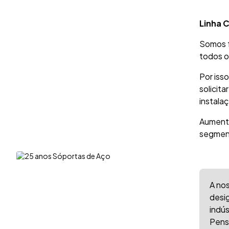
Linha 
Somos f
todos o
Por iss
solicit
instala
Aumente
segmen
A no
desig
indú
Pens