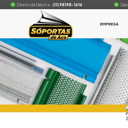
Direto da fábrica:
(11) 98198-1616
São
EMPRESA