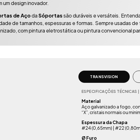
m um design inovador.
ortas de Aço
da
Sóportas
são duráveis e versáteis. Entend
edade de tamanhos, espessuras e formas. Sempre usadas de 
nizado, com pintura eletrostática ou pintura convencional pa
TRANSVISION
ESPECIFICAÇÕES TÉCNICAS |
Material
Aço galvanizado a fogo, c
“X”, cristais normais ou min
Espessura da Chapa
#24 (0,65mm) | #22 (0,80m
Ø Furo