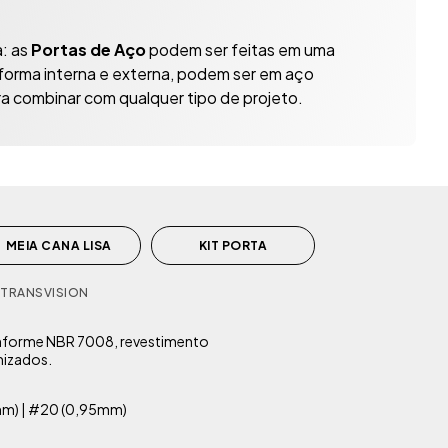
a: as
Portas de Aço
podem ser feitas em uma
forma interna e externa, podem ser em aço
ra combinar com qualquer tipo de projeto.
MEIA CANA LISA
KIT PORTA
 TRANSVISION
onforme NBR 7008, revestimento
imizados.
m) | #20 (0,95mm)