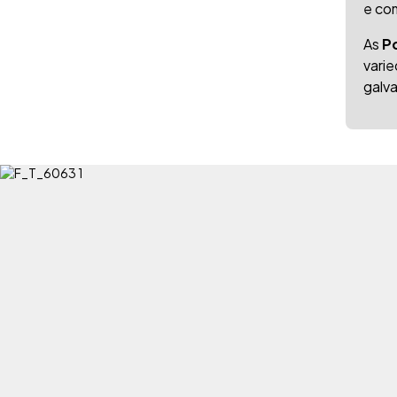
e co
As
P
vari
galva