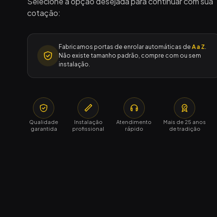
Selecione a opção desejada para continuar com sua
cotação:
Fabricamos portas de enrolar automáticas de
A a Z
.
Não existe tamanho padrão, compre com ou sem
instalação.
Qualidade
Instalação
Atendimento
Mais de 25 anos
garantida
profissional
rápido
de tradição