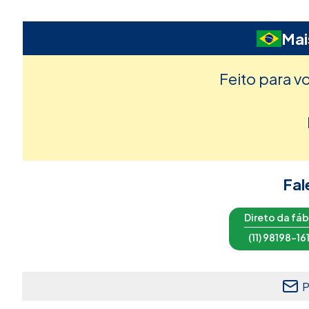
Mai
Feito para v
Fal
Direto da fáb
(11) 98198-16
P