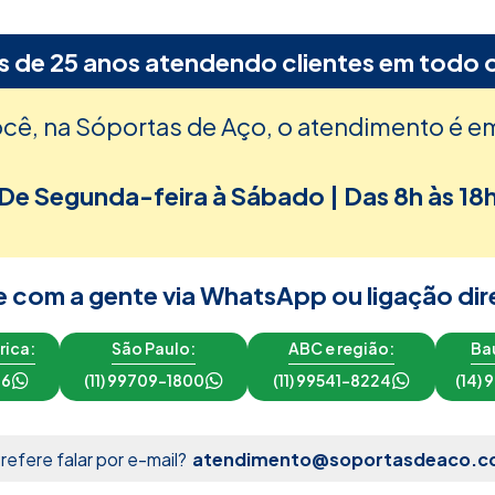
s de 25 anos atendendo clientes em todo o
ocê, na Sóportas de Aço, o atendimento é e
De Segunda-feira à Sábado | Das 8h às 18
e com a gente via WhatsApp ou ligação dir
rica:
São Paulo:
ABC e região:
Bau
16
(11) 99709-1800
(11) 99541-8224
(14)
refere falar por e-mail?
atendimento@soportasdeaco.c