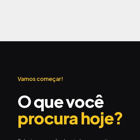
Vamos começar!
O que você
procura hoje?