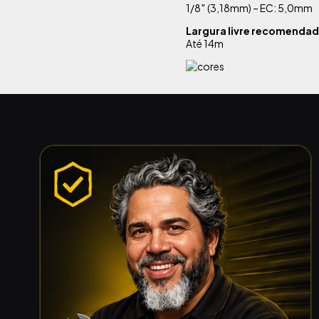
1/8″ (3,18mm) – EC: 5,0mm
Largura livre recomenda
Até 14m