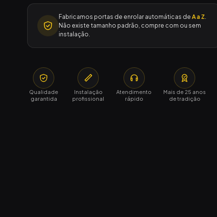
Fabricamos portas de enrolar automáticas de
A a Z
.
Não existe tamanho padrão, compre com ou sem
instalação.
Qualidade
Instalação
Atendimento
Mais de 25 anos
garantida
profissional
rápido
de tradição