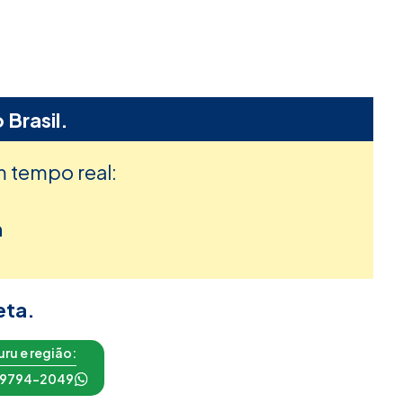
 Brasil.
m tempo real:
h
eta.
ru e região:
 99794-2049