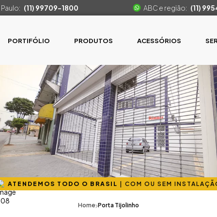
 Paulo:
(11) 99709-1800
ABC e região:
(11) 99
PORTIFÓLIO
PRODUTOS
ACESSÓRIOS
SE
ATENDEMOS TODO O BRASIL
|
COM OU SEM INSTALAÇÃ
Home
Porta Tijolinho