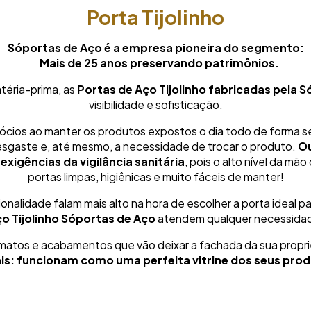
Porta Tijolinho
Sóportas de Aço é a empresa pioneira do segmento:
Mais de 25 anos preservando patrimônios.
téria-prima, as
Portas de Aço Tijolinho fabricadas pela 
visibilidade e sofisticação.
ócios ao manter os produtos expostos o dia todo de forma se
gaste e, até mesmo, a necessidade de trocar o produto.
Ou
exigências da vigilância sanitária
, pois o alto nível da mã
portas limpas, higiênicas e muito fáceis de manter!
ionalidade falam mais alto na hora de escolher a porta ideal 
o Tijolinho Sóportas de Aço
atendem qualquer necessida
rmatos e acabamentos que vão deixar a fachada da sua propr
is: funcionam como uma perfeita vitrine dos seus pro