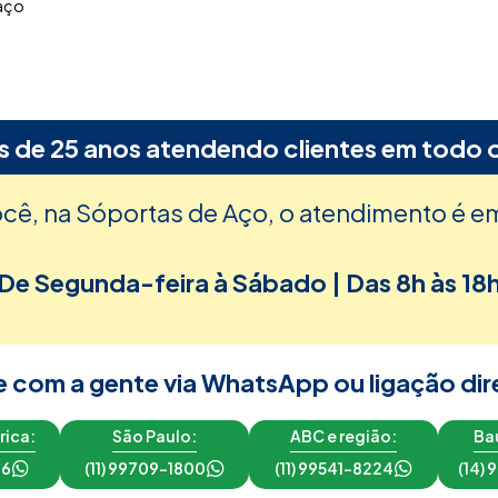
s de 25 anos atendendo clientes em todo o
ocê, na Sóportas de Aço, o atendimento é e
De Segunda-feira à Sábado | Das 8h às 18
e com a gente via WhatsApp ou ligação dir
rica:
São Paulo:
ABC e região:
Bau
16
(11) 99709-1800
(11) 99541-8224
(14)