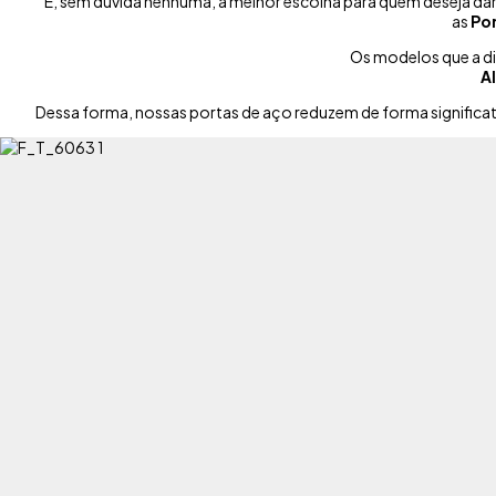
É, sem dúvida nenhuma, a melhor escolha para quem deseja d
as
Por
Os modelos que a d
A
Dessa forma, nossas portas de aço reduzem de forma significat