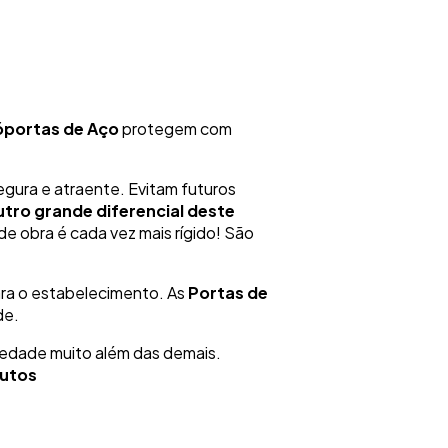
Sóportas de Aço
protegem com
gura e atraente. Evitam futuros
tro grande diferencial deste
o de obra é cada vez mais rígido! São
para o estabelecimento. As
Portas de
de.
iedade muito além das demais.
dutos