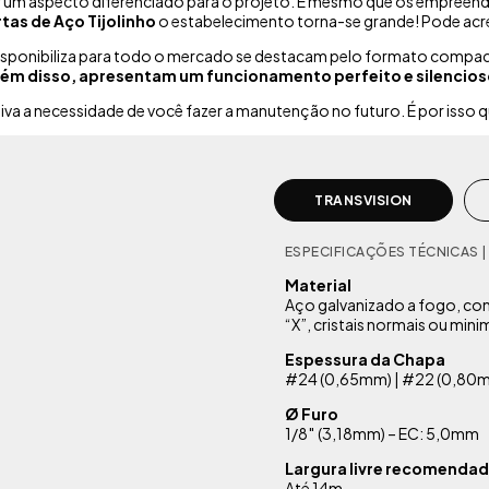
ar um aspecto diferenciado para o projeto. E mesmo que os empree
tas de Aço Tijolinho
o estabelecimento torna-se grande! Pode acre
isponibiliza para todo o mercado se destacam pelo formato compact
lém disso, apresentam um funcionamento perfeito e silencios
iva a necessidade de você fazer a manutenção no futuro. É por isso 
TRANSVISION
ESPECIFICAÇÕES TÉCNICAS |
Material
Aço galvanizado a fogo, c
“X”, cristais normais ou min
Espessura da Chapa
#24 (0,65mm) | #22 (0,80m
Ø Furo
1/8″ (3,18mm) – EC: 5,0mm
Largura livre recomenda
Até 14m