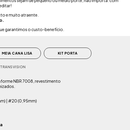
ndimentos sejam de pequeno ou médio porte, não importa: com
ditar!
o e muito atraente.
o.
que garantimos o custo-benefício.
MEIA CANA LISA
KIT PORTA
 TRANSVISION
onforme NBR 7008, revestimento
imizados.
m) | #20 (0,95mm)
da