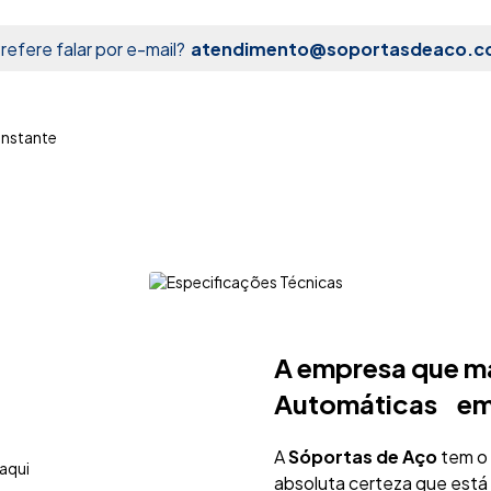
refere falar por e-mail?
atendimento@soportasdeaco.c
A empresa que ma
Automáticas em 
A
Sóportas de Aço
tem o 
absoluta certeza que está