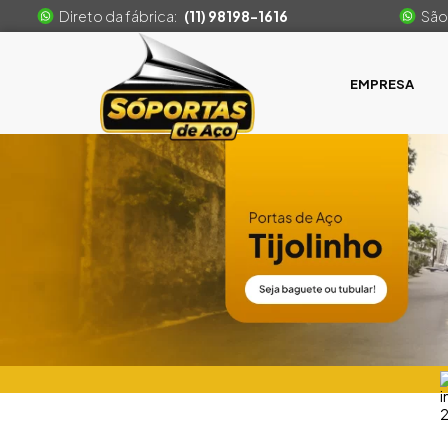
Direto da fábrica:
(11) 98198-1616
São
EMPRESA