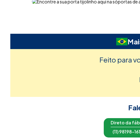
Mai
Feito para v
Fal
Direto da fáb
(11) 98198-16