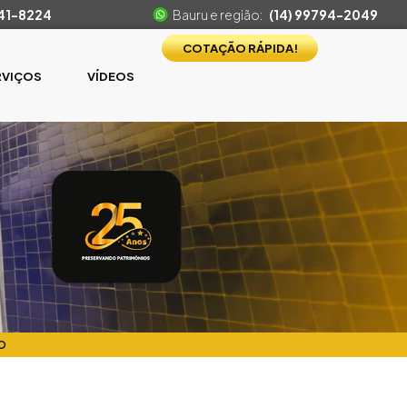
541-8224
Bauru e região:
(14) 99794-2049
COTAÇÃO RÁPIDA!
RVIÇOS
VÍDEOS
O