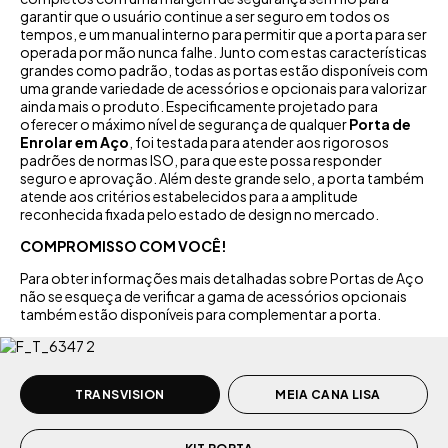
garantir que o usuário continue a ser seguro em todos os
tempos, e um manual interno para permitir que a porta para ser
operada por mão nunca falhe. Junto com estas características
grandes como padrão, todas as portas estão disponíveis com
uma grande variedade de acessórios e opcionais para valorizar
ainda mais o produto. Especificamente projetado para
oferecer o máximo nível de segurança de qualquer
Porta de
Enrolar em Aço
, foi testada para atender aos rigorosos
padrões de normas ISO, para que este possa responder
seguro e aprovação. Além deste grande selo, a porta também
atende aos critérios estabelecidos para a amplitude
reconhecida fixada pelo estado de design no mercado.
COMPROMISSO COM VOCÊ!
Para obter informações mais detalhadas sobre Portas de Aço
não se esqueça de verificar a gama de acessórios opcionais
também estão disponíveis para complementar a porta.
TRANSVISION
MEIA CANA LISA