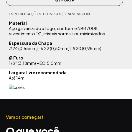
KIT PORTA
ESPECIFICAÇÕES TÉCNICAS | TRANSVISION
Material
Aço galvanizado a fogo, conforme NBR 7008,
revestimento “X”, cristais normais ou minimizados.
Espessura da Chapa
#24 (0,65mm) | #22 (0,80mm) | #20 (0,95mm)
Ø Furo
1/8″ (3,18mm) – EC: 5,0mm
Largura livre recomendada
Até 14m
Vamos começar!
O que você