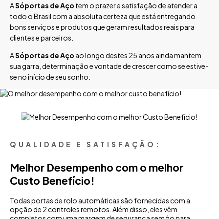
A
Sóportas de Aço
tem o prazer e satisfação de atender a
todo o Brasil com a absoluta certeza que está entregando
bons serviços e produtos que geram resultados reais para
clientes e parceiros.
A
Sóportas de Aço
ao longo destes 25 anos ainda mantem
sua garra, determinação e vontade de crescer como se estive-
se no início de seu sonho.
QUALIDADE E SATISFAÇÃO:
Melhor Desempenho com o melhor
Custo Benefício!
Todas portas de rolo automáticas são fornecidas com a
opção de 2 controles remotos. Além disso, eles vêm
completos com uma margem de segurança sem fio para