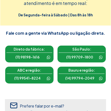
atendimento é em tempo real:
De Segunda-feira à Sábado | Das 8h às 18h
Fale com a gente via WhatsApp ou ligação direta.
Direto da fábrica:
São Paulo:
(11) 98198-1616
(11) 99709-1800
ABC e região:
Bauru e região:
(11) 99541-8224
(14) 99794-2049
Prefere falar por e-mail?