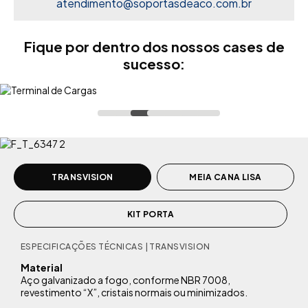
atendimento@soportasdeaco.com.br
Fique por dentro dos nossos cases de
sucesso:
TRANSVISION
MEIA CANA LISA
KIT PORTA
ESPECIFICAÇÕES TÉCNICAS | TRANSVISION
Material
Aço galvanizado a fogo, conforme NBR 7008,
revestimento “X”, cristais normais ou minimizados.
1
2
3
4
5
6
7