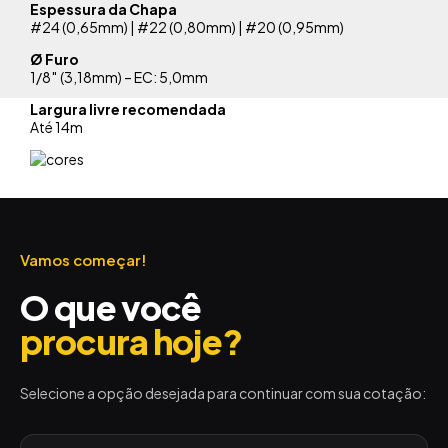
Espessura da Chapa
#24 (0,65mm) | #22 (0,80mm) | #20 (0,95mm)
Ø Furo
1/8″ (3,18mm) – EC: 5,0mm
Largura livre recomendada
Até 14m
Vamos começar!
O que você
procura hoje?
Selecione a opção desejada para continuar com sua cotação: