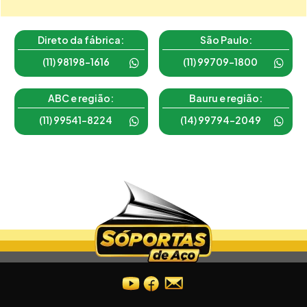
Direto da fábrica:
São Paulo:
(11) 98198-1616
(11) 99709-1800
ABC e região:
Bauru e região:
(11) 99541-8224
(14) 99794-2049