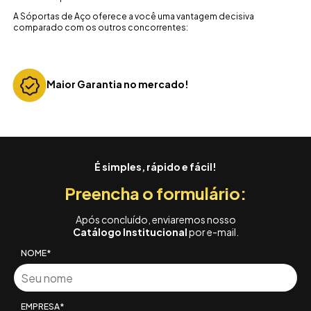
A Sóportas de Aço oferece a você uma vantagem decisiva
comparado com os outros concorrentes:
A melhor mão de obra do Brasil
1
2
É simples, rápido e fácil!
Preencha o formulário:
Após concluído, enviaremos nosso
Catálogo Institucional
por e-mail.
NOME*
EMPRESA*