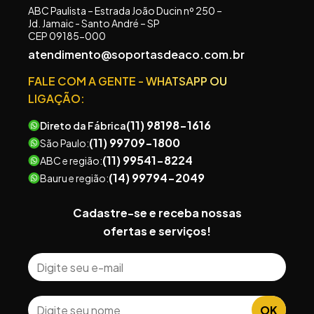
ABC Paulista – Estrada João Ducin nº 250 –
Jd. Jamaic - Santo André – SP
CEP 09185-000
atendimento@soportasdeaco.com.br
FALE COM A GENTE - WHATSAPP OU
LIGAÇÃO:
(11) 98198-1616
(11) 99709-1800
São Paulo:
(11) 99541-8224
ABC e região:
(14) 99794-2049
Bauru e região: