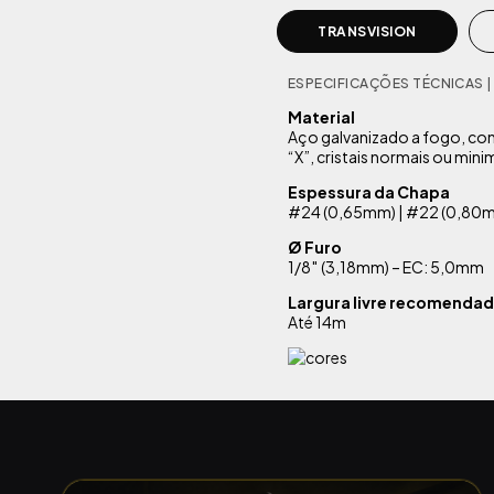
TRANSVISION
ESPECIFICAÇÕES TÉCNICAS |
Material
Aço galvanizado a fogo, c
“X”, cristais normais ou min
Espessura da Chapa
#24 (0,65mm) | #22 (0,80m
Ø Furo
1/8″ (3,18mm) – EC: 5,0mm
Largura livre recomenda
Até 14m