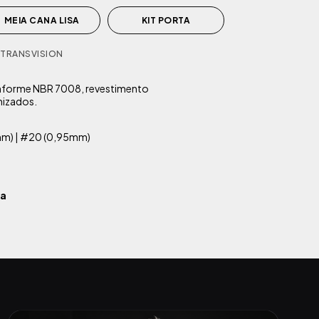
MEIA CANA LISA
KIT PORTA
 TRANSVISION
onforme NBR 7008, revestimento
imizados.
m) | #20 (0,95mm)
da