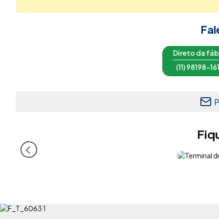
Fal
Direto da fáb
(11) 98198-16
P
Fiq