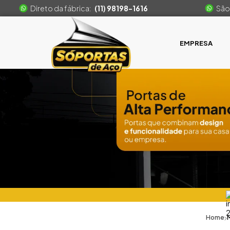
Direto da fábrica:
(11) 98198-1616
São
EMPRESA
Home
M