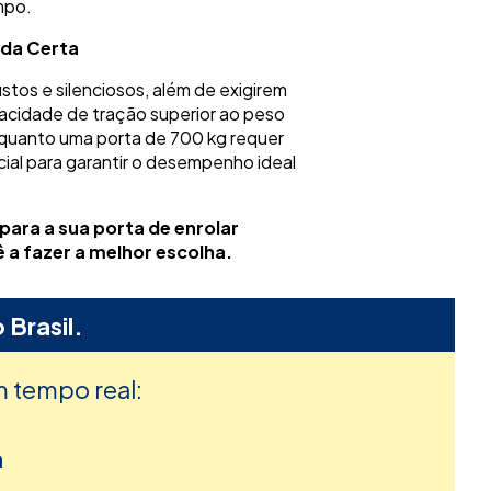
mpo.
ida Certa
tos e silenciosos, além de exigirem
acidade de tração superior ao peso
quanto uma porta de 700 kg requer
ial para garantir o desempenho ideal
ara a sua porta de enrolar
 a fazer a melhor escolha.
 Brasil.
m tempo real:
h