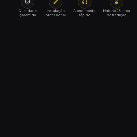
Qualidade
Instalação
Atendimento
Mais de 25 anos
garantida
profissional
rápido
de tradição