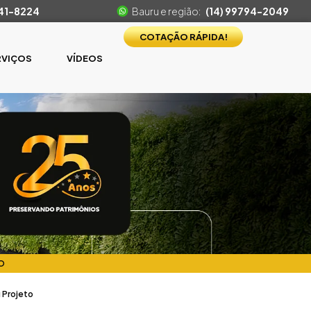
541-8224
Bauru e região:
(14) 99794-2049
COTAÇÃO RÁPIDA!
RVIÇOS
VÍDEOS
O
 Projeto