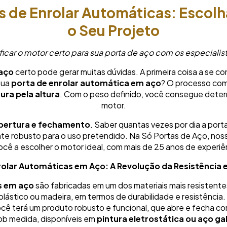
s de Enrolar Automáticas: Escolha
o Seu Projeto
car o motor certo para sua porta de aço com os especialis
 aço
certo pode gerar muitas dúvidas. A primeira coisa a se co
sua
porta de enrolar automática em aço
? O processo com
gura pela altura
. Com o peso definido, você consegue deter
motor.
abertura e fechamento
. Saber quantas vezes por dia a porta
te robusto para o uso pretendido. Na Só Portas de Aço, noss
ocê a escolher o motor ideal, com mais de 25 anos de experiê
rolar Automáticas em Aço: A Revolução da Resistência e
s em aço
são fabricadas em um dos materiais mais resistentes
 plástico ou madeira, em termos de durabilidade e resistênci
 você terá um produto robusto e funcional, que abre e fecha 
sob medida, disponíveis em
pintura eletrostática ou aço g