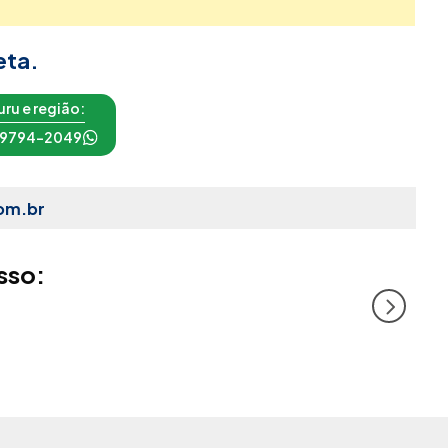
eta.
ru e região:
 99794-2049
om.br
sso: