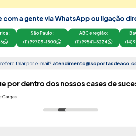
e com a gente via WhatsApp ou ligação dir
rica:
São Paulo:
ABC e região:
Bau
16
(11) 99709-1800
(11) 99541-8224
(14)
refere falar por e-mail?
atendimento@soportasdeaco.c
ue por dentro dos nossos cases de suce