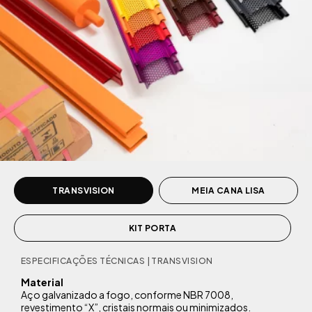
1
2
3
4
5
6
7
TRANSVISION
MEIA CANA LISA
KIT PORTA
ESPECIFICAÇÕES TÉCNICAS | TRANSVISION
Material
Aço galvanizado a fogo, conforme NBR 7008,
revestimento “X”, cristais normais ou minimizados.