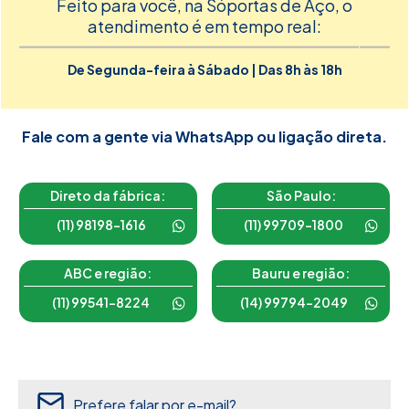
Feito para você, na Sóportas de Aço, o
atendimento é em tempo real:
De Segunda-feira à Sábado | Das 8h às 18h
Fale com a gente via WhatsApp ou ligação direta.
Direto da fábrica:
São Paulo:
(11) 98198-1616
(11) 99709-1800
ABC e região:
Bauru e região:
(11) 99541-8224
(14) 99794-2049
Prefere falar por e-mail?