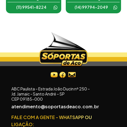
(11) 99541-8224
(14) 99794-2049
ABC Paulista – Estrada João Ducin nº 250 –
Jd. Jamaic - Santo André – SP
CEP 09185-000
atendimento@soportasdeaco.com.br
FALE COM A GENTE - WHATSAPP OU
LIGAÇÃO: