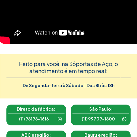
Feito para você, na Sóportas de Aço, o
atendimento é em tempo real:
De Segunda-feira à Sábado | Das 8h às 18h
Direto da fábrica:
São Paulo:
(11) 98198-1616
(11) 99709-1800
ABC e região:
Bauru e região: